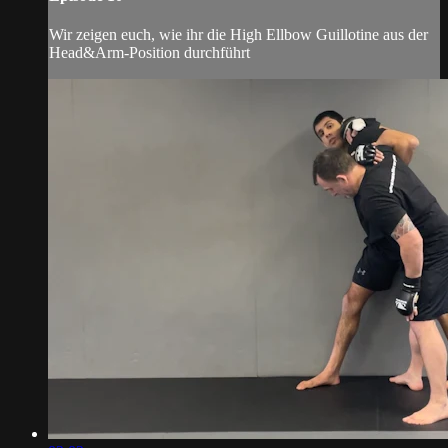
Wir zeigen euch, wie ihr die High Ellbow Guillotine aus der
Head&Arm-Position durchführt