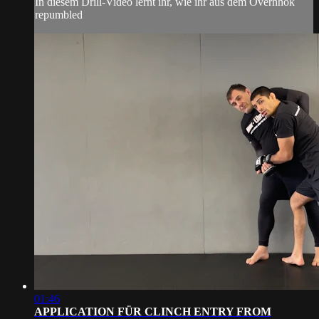
In diesem Drill-Video lernt ihr, wie ihr aus dem Overhhok
repumbled
01:46
APPLICATION FÜR CLINCH ENTRY FROM