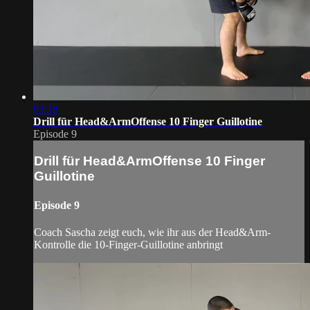
03:18
Drill für Head&ArmOffense 10 Finger Guillotine
Episode 9
Drill für Head&ArmOffense 10 Finger
Guillotine
Episode 9
Coach Sascha zeigt euch, wie ihr aus der Head&Arm-
Kontrolle die 10-Finger-Guillotine anbringt