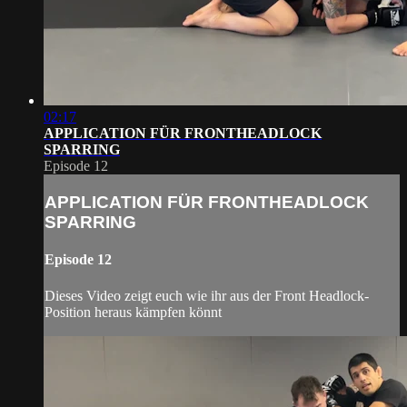
02:17
APPLICATION FÜR FRONTHEADLOCK
SPARRING
Episode 12
APPLICATION FÜR FRONTHEADLOCK
SPARRING
Episode 12
Dieses Video zeigt euch wie ihr aus der Front Headlock-
Position heraus kämpfen könnt