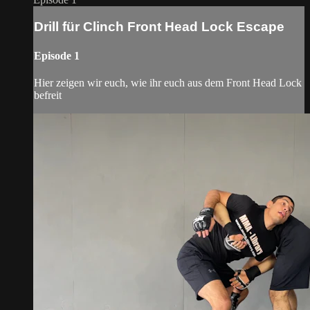
Drill für Clinch Front Head Lock Escape
Episode 1
Hier zeigen wir euch, wie ihr euch aus dem Front Head Lock
befreit