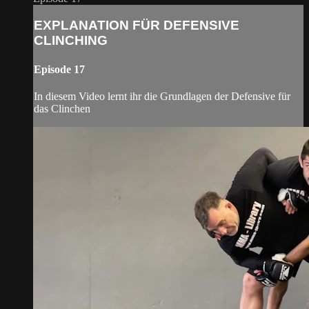
EXPLANATION FÜR DEFENSIVE
CLINCHING
Episode 17
In diesem Video lernt ihr die Grundlagen der Defensive für
das Clinchen