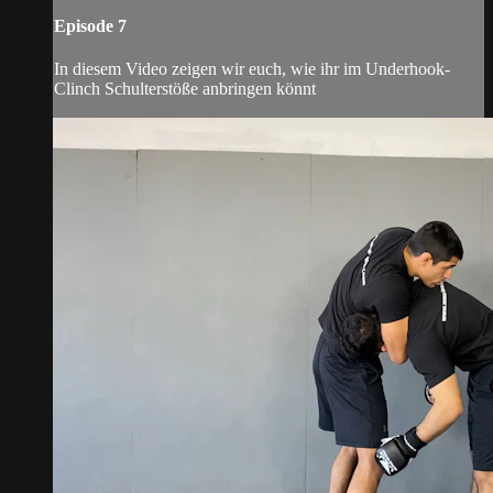
Episode 7
In diesem Video zeigen wir euch, wie ihr im Underhook-
Clinch Schulterstöße anbringen könnt