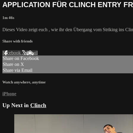
APPLICATION FÜR CLINCH ENTRY F
1m 46s
Dieses Video zeigt euch , wie ihr den Übergang vom Striking ins Clin
Share with friends
Facebook
X
Email
Share on Facebook
Share on X
Share via Email
Watch anywhere, anytime
iPhone
Up Next in
Clinch