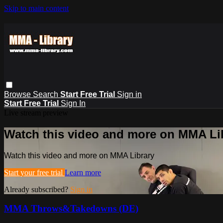
Skip to main content
Browse
Search
Start Free Trial
Sign in
Start Free Trial
Sign In
Live stream preview
Watch this video and more on MMA Li
Watch this video and more on MMA Library
Start your free trial
Learn more
Already subscribed?
Sign in
MMA Throws&Takedowns (DE)