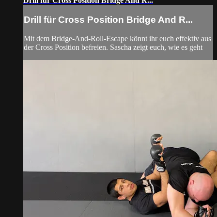
Drill für Cross Position Bridge And R...
Drill für Cross Position Bridge And R...
Mit dem Bridge-And-Roll-Escape könnt ihr euch effektiv aus
der Cross Position befreien. Sascha zeigt euch, wie es geht