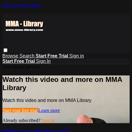
Skip to main content
Browse
Search
Start Free Trial
Sign in
Start Free Trial
Sign In
Live stream preview
Watch this video and more on MMA
Library
Watch this video and more on MMA Library
Start your free trial
Learn more
Already subscribed?
Sign in
MMA GroundFighting (DE)