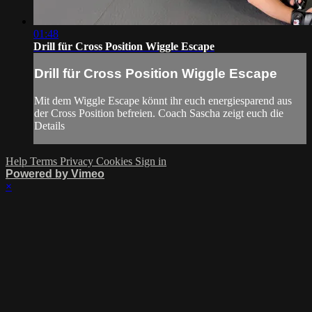
01:48
Drill für Cross Position Wiggle Escape
Drill für Cross Position Wiggle Escape
Mit dem Wiggle Escape könnt ihr euch energiesparend aus
der Cross Position befreien. Coach Sascha zeigt euch die
Details
Help
Terms
Privacy
Cookies
Sign in
Powered by Vimeo
×