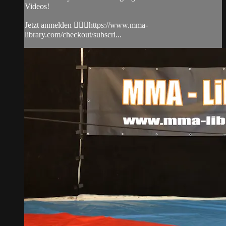
Videos!
Jetzt anmelden 👉🏼🔥https://www.mma-
library.com/checkout/subscri...