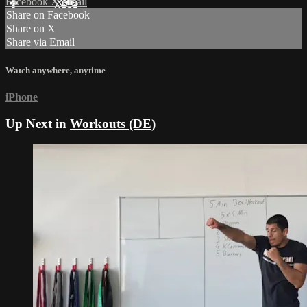
Facebook
X
Email
Share on Facebook
Share on X
Share via Email
Watch anywhere, anytime
iPhone
Up Next in
Workouts (DE)