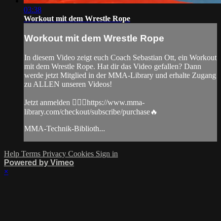
03:38
Workout mit dem Wrestle Rope
Workout mit dem Wrestle Rope
In diesem Video zeigt euch Coach Sebastian Ott, ein Workout
mit dem Wrestle Rope. Hat dir das Video gefallen? Dann
werde jetzt Mitglied in der MMA-Library und erhalte Zugang
zu ALLEN unseren Videos!
Jetzt anmelden 👉🏼🔥https://www.mma-
library.com/checkout/subscribe/purchase🔥
MMA-Technik-Biblioth...
Help
Terms
Privacy
Cookies
Sign in
Powered by Vimeo
×