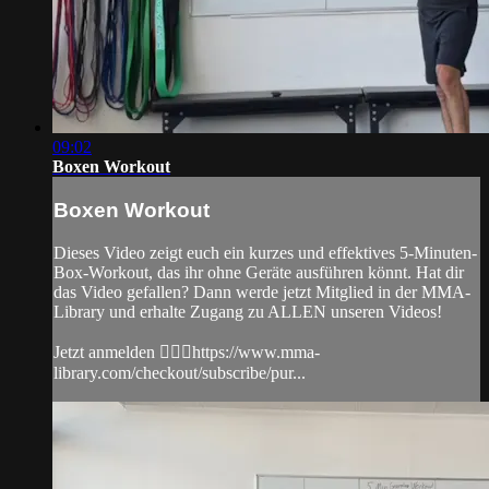
09:02
Boxen Workout
Boxen Workout
Dieses Video zeigt euch ein kurzes und effektives 5-Minuten-
Box-Workout, das ihr ohne Geräte ausführen könnt. Hat dir
das Video gefallen? Dann werde jetzt Mitglied in der MMA-
Library und erhalte Zugang zu ALLEN unseren Videos!
Jetzt anmelden 👉🏼🔥https://www.mma-
library.com/checkout/subscribe/pur...