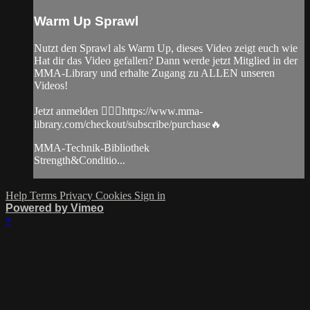
Warm Up Sprawl
Nutzt den Sprawl als Warm Up, dieses Video zeigt euch wie
Hat dir das Video gefallen? Dann werde jetzt Mitglied in der
MMA-Library und erhalte Zugang zu ALLEN unseren
Videos!
Jetzt anmelden 👉🏼🔥https://www.mma-
library.com/checkout/subscribe/purchase🔥
MMA-Technik-Bibliothek
Strength&Conditio...
Help
Terms
Privacy
Cookies
Sign in
Powered by Vimeo
×