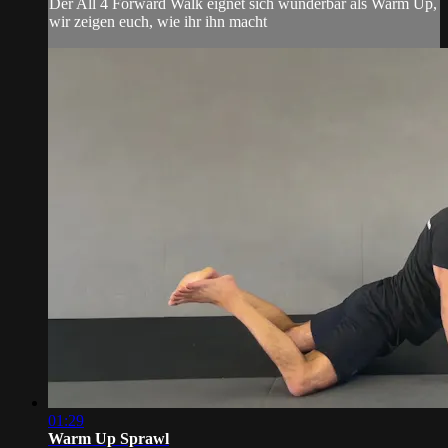
Der All 4 Forward Walk eignet sich wunderbar als Warm Up,
wir zeigen euch, wie ihr ihn macht
01:29
Warm Up Sprawl