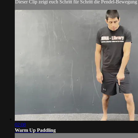
Dieser Clip zeigt euch Schritt für Schritt die Pendel-Bewegung
02:08
Warm Up Paddling