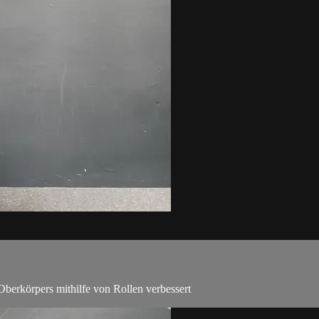
 Oberkörpers mithilfe von Rollen verbessert