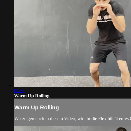
01:53
Warm Up Rolling
Warm Up Rolling
Wir zeigen euch in diesem Video, wie ihr die Flexibilität eures