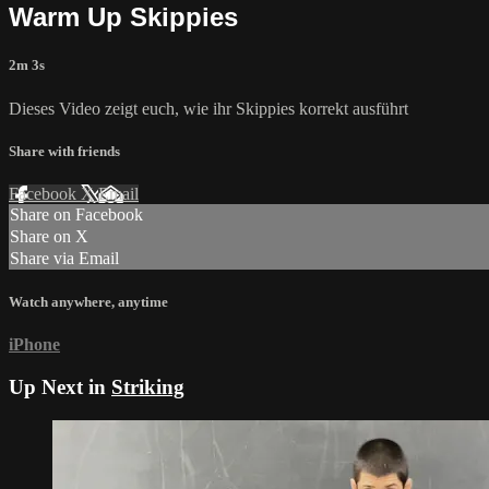
Warm Up Skippies
2m 3s
Dieses Video zeigt euch, wie ihr Skippies korrekt ausführt
Share with friends
Facebook
X
Email
Share on Facebook
Share on X
Share via Email
Watch anywhere, anytime
iPhone
Up Next in
Striking