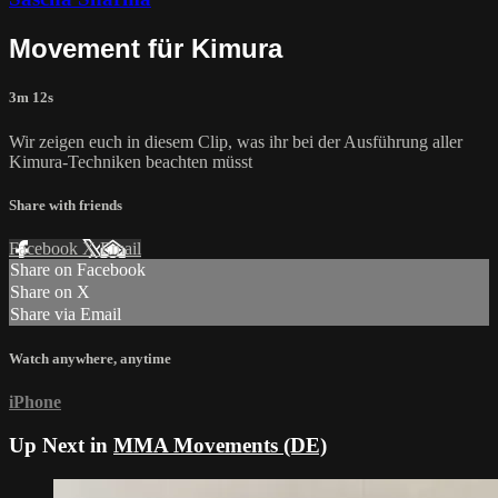
Movement für Kimura
3m 12s
Wir zeigen euch in diesem Clip, was ihr bei der Ausführung aller
Kimura-Techniken beachten müsst
Share with friends
Facebook
X
Email
Share on Facebook
Share on X
Share via Email
Watch anywhere, anytime
iPhone
Up Next in
MMA Movements (DE)