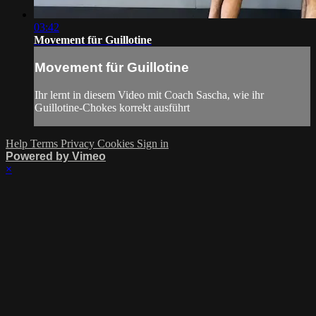
03:42
Movement für Guillotine
Movement für Guillotine
Ihr lernt in diesem Video mit Coach Sascha, wie ihr
Guillotine-Chokes korrekt ausführt
Help
Terms
Privacy
Cookies
Sign in
Powered by Vimeo
×