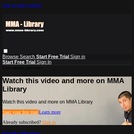
Skip to main content
Browse
Search
Start Free Trial
Sign in
Start Free Trial
Sign In
Live stream preview
Watch this video and more on MMA
Library
Watch this video and more on MMA Library
Start your free trial
Learn more
Already subscribed?
Sign in
Sascha Sharma