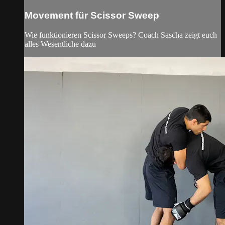
Movement für Scissor Sweep
Wie funktionieren Scissor Sweeps? Coach Sascha zeigt euch
alles Wesentliche dazu