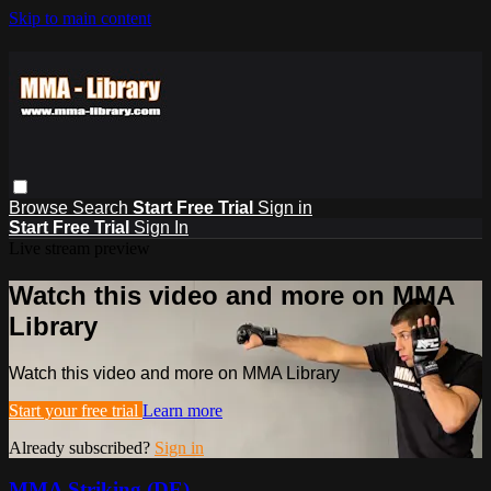
Skip to main content
Browse
Search
Start Free Trial
Sign in
Start Free Trial
Sign In
Live stream preview
Watch this video and more on MMA
Library
Watch this video and more on MMA Library
Start your free trial
Learn more
Already subscribed?
Sign in
MMA Striking (DE)