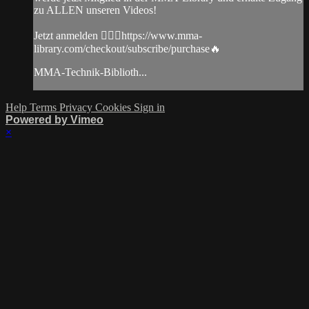
zu ALLEN unseren Videos!
Jetzt anmelden 👉🏼🔥https://www.mma-
library.com/checkout/subscribe/purchase🔥
MMA-Technik-Biblioth...
Help
Terms
Privacy
Cookies
Sign in
Powered by Vimeo
×