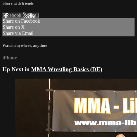
Share with friends
Facebook
X
Email
Share on Facebook
Share on X
Share via Email
Watch anywhere, anytime
iPhone
Up Next in
MMA Wrestling Basics (DE)