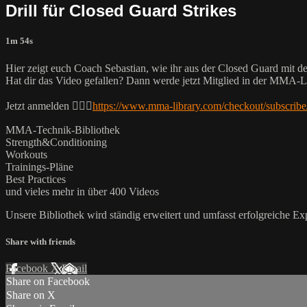
Drill für Closed Guard Strikes
1m 54s
Hier zeigt euch Coach Sebastian, wie ihr aus der Closed Guard mit d
Hat dir das Video gefallen? Dann werde jetzt Mitglied in der MMA
Jetzt anmelden 👉🏼🔥
https://www.mma-library.com/checkout/subscribe
MMA-Technik-Bibliothek
Strength&Conditioning
Workouts
Trainings-Pläne
Best Practices
und vieles mehr in über 400 Videos
Unsere Bibliothek wird ständig erweitert und umfasst erfolgreiche E
Share with friends
Facebook
X
Email
Share on Facebook
Share on X