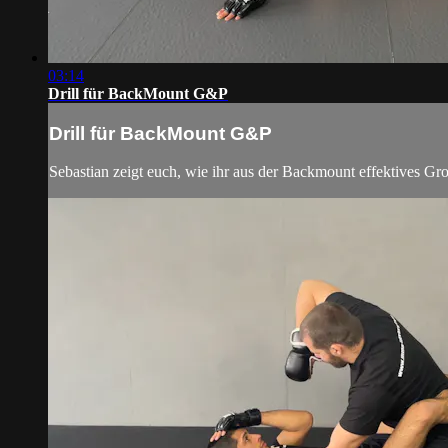
03:14
Drill für BackMount G&P
Drill für BackMount G&P
Sebastian zeigt euch, wie ihr aus der Backmount effektives 