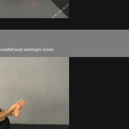
Ground&Pound anbringen könnt