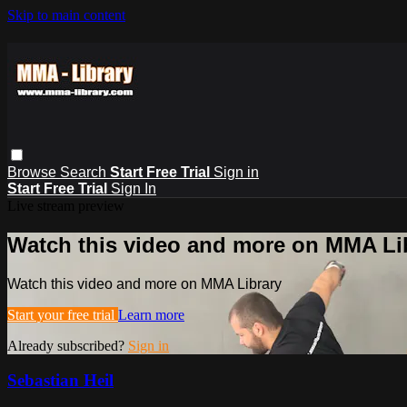
Skip to main content
Browse
Search
Start Free Trial
Sign in
Start Free Trial
Sign In
Live stream preview
Watch this video and more on MMA Li
Watch this video and more on MMA Library
Start your free trial
Learn more
Already subscribed?
Sign in
Sebastian Heil